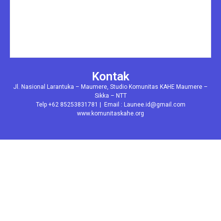
Kontak
Jl. Nasional Larantuka – Maumere, Studio Komunitas KAHE Maumere –
Sikka – NTT
Telp +62 85253831781 | Email : Launee.id@gmail.com
www.komunitaskahe.org