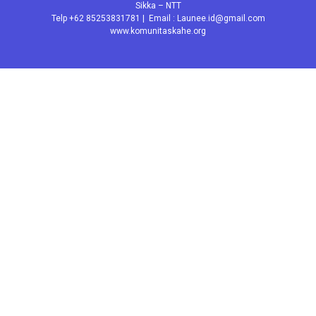
Sikka – NTT
Telp +62 85253831781 | Email : Launee.id@gmail.com
www.komunitaskahe.org