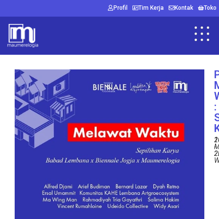
Profil
Tim Kerja
Kontak
Toko
:
S
2
1
M
-
2
2
W