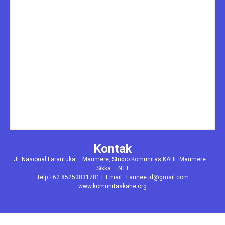
Kontak
Jl. Nasional Larantuka – Maumere, Studio Komunitas KAHE Maumere –
Sikka – NTT
Telp +62 85253831781 | Email : Launee.id@gmail.com
www.komunitaskahe.org