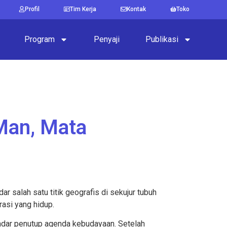
Profil
Tim Kerja
Kontak
Toko
Program
Penyaji
Publikasi
tMan, Mata
r salah satu titik geografis di sekujur tubuh
rasi yang hidup.
adar penutup agenda kebudayaan. Setelah