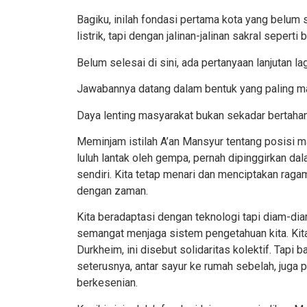
Bagiku, inilah fondasi pertama kota yang belum
listrik, tapi dengan jalinan-jalinan sakral sepert
Belum selesai di sini, ada pertanyaan lanjutan l
Jawabannya datang dalam bentuk yan
g paling m
Daya lenting masyarakat bukan sekadar bertaha
Meminjam istilah A’an Mansyur tentang posisi m
luluh lantak oleh gempa, pernah dipinggirkan dal
sendiri. Kita tetap menari dan menciptakan rag
dengan
zaman.
Kita beradaptasi dengan teknologi tapi diam-dia
semangat menjaga sistem pengetahuan kita. Kita 
Durkheim, ini disebut solidaritas kolektif. Tapi 
seterusnya, antar sayur ke rumah sebelah, jug
berkesenian.