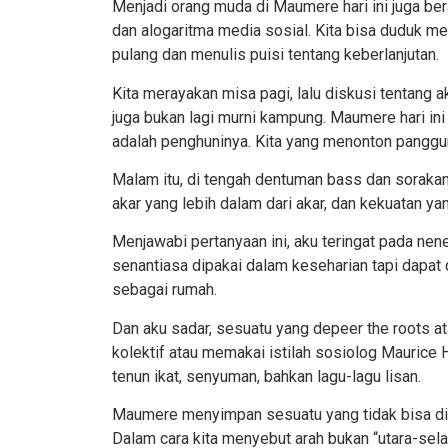
Menjadi orang muda di Maumere hari ini juga bera
dan alogaritma media sosial. Kita bisa duduk men
pulang dan menulis puisi tentang keberlanjutan.
Kita merayakan misa pagi, lalu diskusi tentang a
juga bukan lagi murni kampung. Maumere hari ini 
adalah penghuninya. Kita yang menonton panggu
Malam itu, di tengah dentuman bass dan sorakan
akar yang lebih dalam dari akar, dan kekuatan ya
Menjawabi pertanyaan ini, aku teringat pada ne
senantiasa dipakai dalam keseharian tapi dapa
sebagai rumah.
Dan aku sadar, sesuatu yang
depeer th
e
roots
at
kolektif atau memakai istilah sosiolog Maurice H
tenun ikat, senyuman, bahkan lagu-lagu lisan.
Maumere menyimpan sesuatu yang tidak bisa di
Dalam cara kita menyebut arah bukan “utara-selat