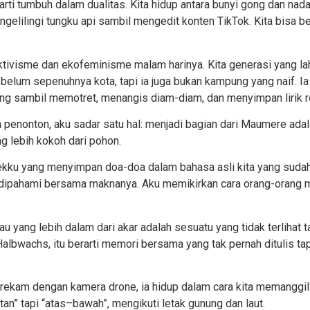
rti tumbuh dalam dualitas. Kita hidup antara bunyi gong dan nada 
gelilingi tungku api sambil mengedit konten TikTok. Kita bisa be
ktivisme dan ekofeminisme malam harinya. Kita generasi yang lahi
belum sepenuhnya kota, tapi ia juga bukan kampung yang naif. Ia 
ng sambil memotret, menangis diam-diam, dan menyimpan lirik r
 penonton, aku sadar satu hal: menjadi bagian dari Maumere ada
ng lebih kokoh dari pohon.
nekku yang menyimpan doa-doa dalam bahasa asli kita yang sudah
t dipahami bersama maknanya. Aku memikirkan cara orang-orang
au yang lebih dalam dari akar adalah sesuatu yang tidak terlihat 
albwachs, itu berarti
memori bersama yang tak pernah ditulis tap
rekam dengan kamera drone, ia hidup dalam cara kita memanggi
an” tapi “atas–bawah”, mengikuti letak gunung dan laut.