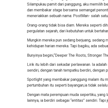
Silampukau pamit dari panggung, aku memilih be
dan membakar stage bersama semangat peno
n
meneria
k
kan sebuah nama: PostMan- salah satu
Orang-orang tidak bisa diam. Mereka seperti dihi
pergulatan sejarah, dari kebutuhan untuk bertah
Mungkin mereka pun sedang berjuang, sedang me
kehidupan harian mereka. Tapi bagiku, ada sebua
Bunyinya begini,“
Deeper Th
e
Roots, Stronger Th
Lirik itu lebih dari sekadar perlawanan. Ia adala
sendiri, dengan tanah tempatku berdiri, dengan
Spotlight yang membakar panggung malam itu me
pertumbuhan itu seperti bayangan,ia tidak selalu
Dengan mata perempuan muda sepertiku, yang lah
lainnya, ia berdiri sebagai “entitas” sendiri. Tap