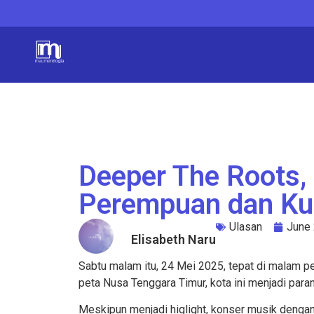
Deeper The Roots,
Perempuan dan Kul
Ulasan
June 
Elisabeth Naru
Sabtu malam itu, 24 Mei 2025, tepat di malam 
peta Nusa Tenggara Timur, kota ini menjadi para
Meskipun menjadi hig
lig
ht, konser musik denga