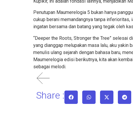
Kupikir, ini adalah fondasi lainnya, menjadikan 
Penutupan Maumerelogia
5
bukan hanya panggun
cukup berani memandangnya tanpa inferioritas, 
ingatan bersama dan batang yang tegak oleh kas
“Deeper th
e
Roots, Stronger th
e
T
ree” selesai 
yang dianggap melupakan masa lalu, aku yakin ba
menulis ulang sejarah dengan bahasa baru, mene
Maumerelogia edisi berikutnya, kita akan kemba
sebagai melodi.
Share :