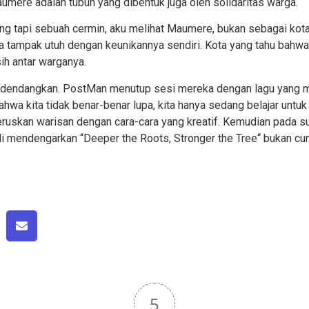
Maumere adalah tubuh yang dibentuk juga oleh solidaritas warga.
g tapi sebuah cermin, aku melihat Maumere, bukan sebagai kota 
ia tampak utuh dengan keunikannya sendiri. Kota yang tahu bahw
ih antar warganya.
didendangkan. PostMan menutup sesi mereka dengan lagu yang m
hwa kita tidak benar-benar lupa, kita hanya sedang belajar untu
ruskan warisan dengan cara-cara yang kreatif. Kemudian pada s
li mendengarkan “
Deeper th
e
R
oots, Stronger th
e
T
ree
“
bukan cu
5