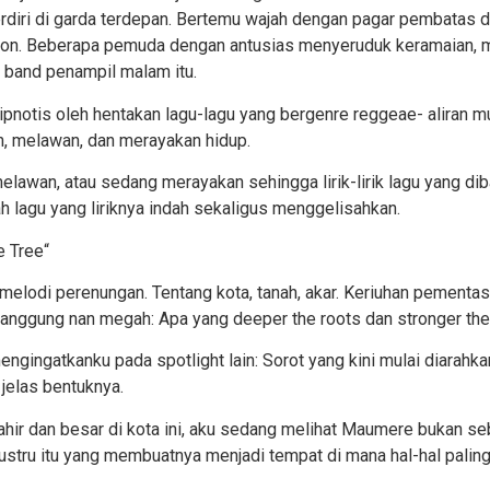
rdiri di garda terdepan. Bertemu wajah dengan pagar pembatas 
ton. Beberapa pemuda dengan antusias menyeruduk keramaian, 
 band penampil malam itu.
pnotis oleh hentakan lagu-lagu yang bergenre reggeae- aliran musi
an, melawan, dan merayakan hidup.
lawan, atau sedang merayakan sehingga lirik-lirik lagu yang 
h lagu yang liriknya indah sekaligus menggelisahkan.
e
Tree“
h melodi perenungan. Tentang kota, tanah, akar. Keriuhan pementas
 panggung nan megah:
A
pa yang
deeper th
e
roots
dan
stronger th
e
ngingatkanku pada spotlight lain:
S
orot yang kini mulai diarah
 jelas bentuknya.
ir dan besar di kota ini, aku sedang melihat Maumere bukan se
i justru itu yang membuatnya menjadi tempat di mana hal-hal paling 