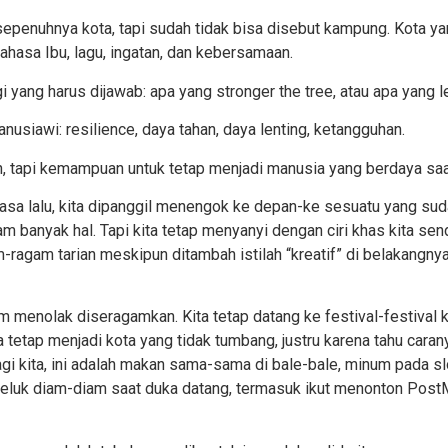
 sepenuhnya kota, tapi sudah tidak bisa disebut kampung. Kota y
i bahasa Ibu, lagu, ingatan, dan kebersamaan.
agi yang harus dijawab: apa yang
s
tronger th
e
tree,
atau
apa yang l
anusiawi: resilience, daya tahan, daya lenting, ketangguhan.
n, tapi kemampuan untuk tetap
menjadi manusia yang berdaya saa
asa lalu, kita dipanggil menengok ke depan-ke sesuatu yang sud
am banyak hal. Tapi kita tetap menyanyi dengan ciri khas kita se
am-ragam tarian meskipun ditambah istilah “kreatif” di belakang
m menolak diseragamkan. Kita tetap datang ke festival-festival k
tetap menjadi kota yang tidak tumbang, justru karena tahu carany
bagi kita, ini adalah makan sama-sama di
bale-bale
, minum pada sl
a peluk diam-diam saat duka datang, termasuk ikut menonton Pos