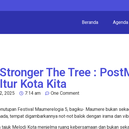
Beranda
Agenda
 Stronger The Tree : Pos
tur Kota Kita
2, 2025
7:14 am
One Comment
penutupan Festival Maumerelogia
5
, bagiku- Maumere bukan sekada
nada, tempat digambarkannya not-not balok dengan irama dan vib
n tajuk Melodi Kota menjelma ruang kebersamaan dan bukan sek