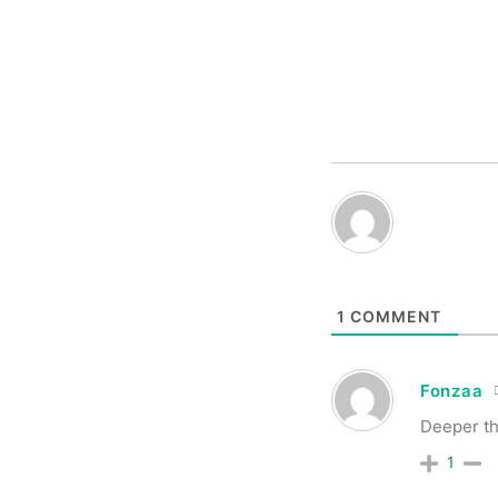
1
COMMENT
Fonzaa
Deeper th
1