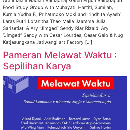
Arahmaiani Nadiah Bamadhaj Köken Ergun Bakudapan
Food Study Group with Muhayati, Hartiti, Sumilah,
Kurnia Yudha F., Prihatmoko Moki and Irindhita ‘Ayash’
Laras Putri Loranitha Theo Mella Jaarsma Julia
Sarisetiati & Ary “Jimged” Sendy Riar Rizaldi Ary
“Jimged” Sendy with Cesar Lourdes, Cesar Gaio & Nug
Katjasungkana Jatiwangi art Factory […]
Pameran Melawat Waktu :
Sepilihan Karya