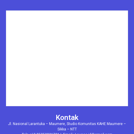
Kontak
Jl. Nasional Larantuka – Maumere, Studio Komunitas KAHE Maumere –
Sikka – NTT