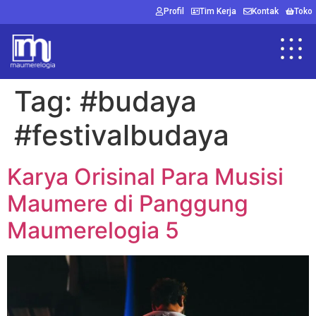
Profil
Tim Kerja
Kontak
Toko
Tag:
#budaya
#festivalbudaya
Karya Orisinal Para Musisi
Maumere di Panggung
Maumerelogia 5