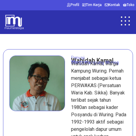
Profil
Tim Kerja
Kontak
Toko
Penyaji
Wahidah Kamal
Maumere
Warga Kampung Wuring
Wahidah Kamal, warga
Kampung Wuring. Pernah
menjabat sebagai ketua
PERWAKAS (Persatuan
Waria Kab. Sikka). Banyak
terlibat sejak tahun
1980an sebagai kader
Posyandu di Wuring. Pada
1992-1993 aktif sebagai
pengelolah dapur umum