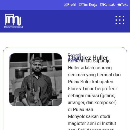
Profil
Tim Kerja
Kontak
Toko
Penyaji
Thantiez Huller
Solor
Seniman
Kontantinus Supardjo
Huller adalah seorang
seniman yang berasal dari
Pulau Solor kabupaten
Flores Timur. berprofesi
sebagai musisi (gitaris,
arranger, dan komposer)
di Pulau Bali.
Menyelesaikan studi
magister seni di Institut