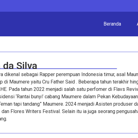
Beranda
 da Silva
lva dikenal sebagai Rapper perempuan Indonesia timur, asal Mau
op di Maumere yaitu Cru Father Said . Beberapa tahun terakhir h
E. Pada tahun 2022 menjadi salah satu perfomer di Flavs Reviv
sidensi ‘Rantai bunyi’ cabang Maumere dalam Pekan Kebudayaan N
Teman tapi tandang” Maumere. 2024 menjadi Asisten produser d
dan Flores Writers Festival. Selain itu ia juga seorang pengusa
ang.