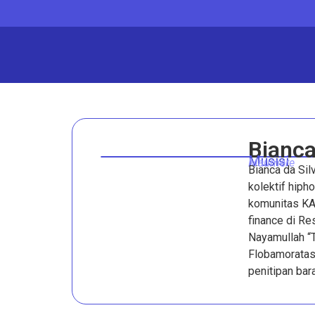
Bianca
Musisi
Maumere
Bianca da Si
kolektif hiph
komunitas KAH
finance di Re
Nayamullah “
Flobamoratas 
penitipan bar