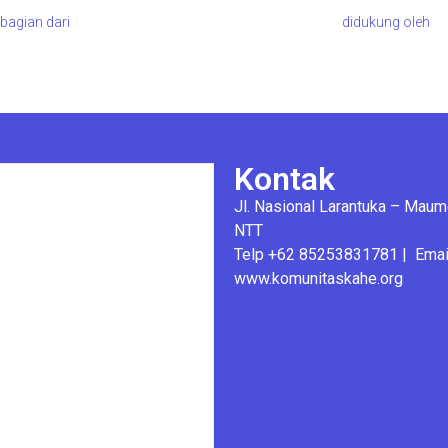
bagian dari
didukung oleh
Kontak
Jl. Nasional Larantuka – Mau
NTT
Telp +62 85253831781 | Email
www.komunitaskahe.org