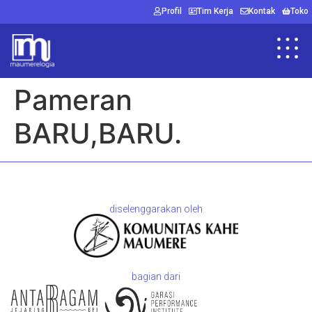
Profil
Tim Kerja
Kontak
Toko
Pameran
BARU,BARU.
diselenggarakan oleh
bagian dari