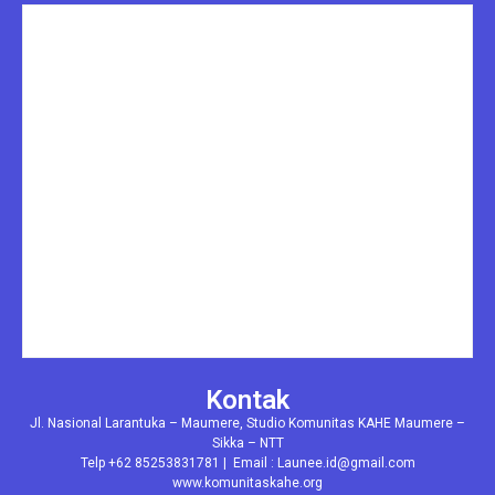
Kontak
Jl. Nasional Larantuka – Maumere, Studio Komunitas KAHE Maumere –
Sikka – NTT
Telp +62 85253831781 | Email : Launee.id@gmail.com
www.komunitaskahe.org